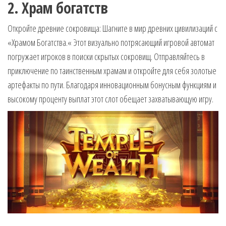
2. Храм богатств
Откройте древние сокровища: Шагните в мир древних цивилизаций с
«Храмом Богатства.« Этот визуально потрясающий игровой автомат
погружает игроков в поиски скрытых сокровищ. Отправляйтесь в
приключение по таинственным храмам и откройте для себя золотые
артефакты по пути. Благодаря инновационным бонусным функциям и
высокому проценту выплат этот слот обещает захватывающую игру.