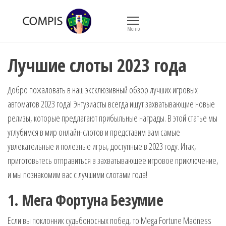
Перейти
compis.by
к
Меню
содержимому
Лучшие слоты 2023 года
Добро пожаловать в наш эксклюзивный обзор лучших игровых
автоматов 2023 года! Энтузиасты всегда ищут захватывающие новые
релизы, которые предлагают прибыльные награды. В этой статье мы
углубимся в мир онлайн-слотов и представим вам самые
увлекательные и полезные игры, доступные в 2023 году. Итак,
приготовьтесь отправиться в захватывающее игровое приключение,
и мы познакомим вас с лучшими слотами года!
1. Мега Фортуна Безумие
Если вы поклонник судьбоносных побед, то Mega Fortune Madness